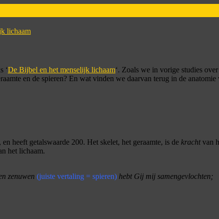
jk lichaam
s ‘
De Bijbel en het menselijk lichaam
‘. Zoals we in vorige studies ove
geraamte en de spieren? En wat vinden we daarvan terug in de anatomie 
, en heeft getalswaarde 200. Het skelet, het geraamte, is de
kracht
van h
an het lichaam.
k en zenuwen
(juiste vertaling = spieren)
hebt Gij mij samengevlochten;