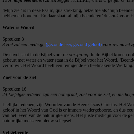
10
Al
mijn beenderen
zullen zeggen: HEERE, wie is U gelijk!
U, Die 
‘Mijn ziel’ is in deze Psalm, qua strekking, hetzelfde als ‘mijn beend
hebben en houden’. En daar staat ‘al mijn beenderen’ dus
ook
voor. H
Water is Woord
Spreuken 3
8
Het zal een medicijn
(gezonde leer, gezond geloof)
voor uw navel zi
De navel staat in de Bijbel voor de
oorsprong.
In de Bijbel komen ook
gebeurt met water en water staat in de Bijbel voor het Woord. ‘Beend
vertrouwt. Het Woord heeft een reinigende en heelmakende Werking.
Zoet voor de ziel
Spreuken 16
24
Liefelijke redenen zijn een honigraat, zoet voor de ziel, en medicij
Lieflijke redenen, zijn Woorden van de Heere Jezus Christus. Het Wo
geloof in het Woord van God is er immers wedergeboorte, en dus eeuw
van het leven van de natuurlijke mens. Het juiste medicijn voor de g
natuurlijke mens een nieuw schepsel.
Vet gebeente