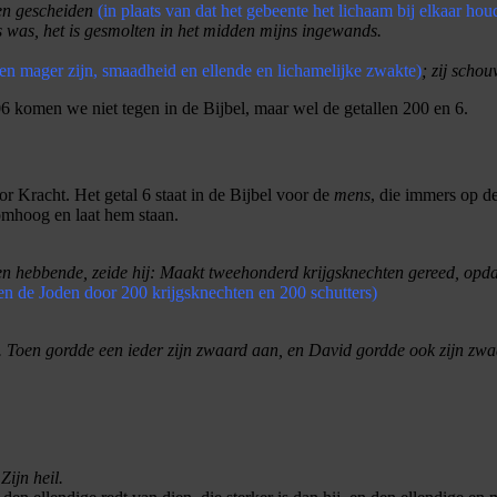
een gescheiden
(in plaats van dat het gebeente het lichaam bij elkaar ho
ls was, het is gesmolten in het midden mijns ingewands.
 en mager zijn, smaadheid en ellende en lichamelijke zwakte)
; zij schou
06 komen we niet tegen in de Bijbel, maar wel de getallen 200 en 6.
r Kracht. Het getal 6 staat in de Bijbel voor de
mens
, die immers op d
omhoog en laat hem staan.
 hebbende, zeide hij: Maakt tweehonderd krijgsknechten gereed, opdat 
n de Joden door 200 krijgsknechten en 200 schutters)
.
Toen gordde een ieder zijn zwaard aan, en David gordde ook zijn zwa
Zijn heil.