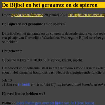
De Bijbel en het geraamte en de spieren
Door:
Sylvia Arlar-Simonse
28 januari 2022
De Bijbel en het menseli
De Bijbel en het geraamte en de spieren
De Bijbel en het geraamte en de spieren is de zesde studie van de reek
een plaatje van Geestelijke Waarheden. Wat zegt de Bijbel over het 
ontdekken.
Het gebeente
Gebeente = Etzem = 70.90.40 = sterkte, kracht, macht.
Het woord voor gebeente, staat in het Hebreeuws voor het
hele
skelet
elkaar. Het geraamte houdt ons vast. Het is de steungevende functie v
Job 10
11
Met vel
(= huid)
en vlees hebt Gij mij bekleed; met beenderen oo
Hoeveel botten hebben we?
Psalm 22
(deze Psalm gaat over het lijden van de Heere Jezus)