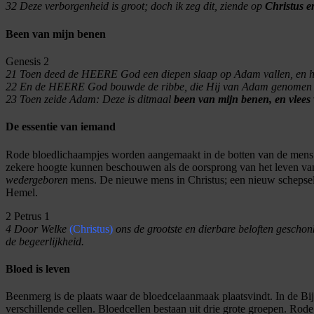
32
Deze verborgenheid is groot; doch ik zeg dit, ziende op
Christus e
Been van mijn benen
Genesis 2
21
Toen deed de HEERE God een diepen slaap op Adam vallen, en hij
22
En de HEERE God bouwde de ribbe, die Hij van Adam genomen had
23 Toen zeide Adam: Deze is ditmaal
been van mijn benen, en vlees 
De essentie van iemand
Rode bloedlichaampjes worden aangemaakt in de botten van de mens. E
zekere hoogte kunnen beschouwen als de oorsprong van het leven van
wedergeboren
mens. De nieuwe mens in Christus; een nieuw schepsel m
Hemel.
2 Petrus 1
4 Door Welke
(Christus)
ons de grootste en dierbare beloften geschonk
de begeerlijkheid.
Bloed is leven
Beenmerg is de plaats waar de bloedcelaanmaak plaatsvindt. In de Bij
verschillende cellen. Bloedcellen bestaan uit drie grote groepen. Rode