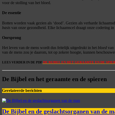
voor de stolling van het bloed.
De essentie
Botten worden vaak gezien als ‘dood’. Gezien als verharde lichaamsd
basis
van onze gezondheid. Elke lichaamscel draagt onze codering in z
Oorsprong
Het leven van de mens wordt dus feitelijk uitgedrukt in het
bloed
van 
van de mens zou je daarom, tot op zekere hoogte, kunnen beschouwen
LEES VERDER IN DE PDF
DE BIJBEL EN HET GERAAMTE EN DE SPIER
De Bijbel en het geraamte en de spieren
Gerelateerde berichten
De Bijbel en de geslachtsorganen van de 