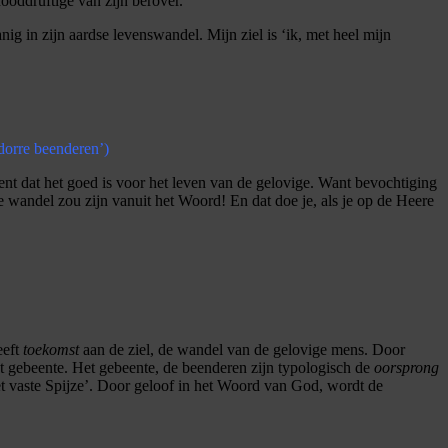
nooddruftige van zijn berover.
ig in zijn aardse levenswandel. Mijn ziel is ‘ik, met heel mijn
‘dorre beenderen’)
t dat het goed is voor het leven van de gelovige. Want bevochtiging
 wandel zou zijn vanuit het Woord! En dat doe je, als je op de Heere
eeft
toekomst
aan de ziel, de wandel van de gelovige mens. Door
t gebeente. Het gebeente, de beenderen zijn typologisch de
oorsprong
et vaste Spijze’. Door geloof in het Woord van God, wordt de