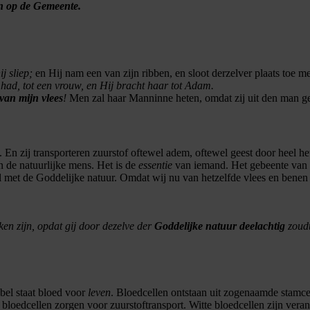
n op de Gemeente.
 sliep;
en Hij nam een van zijn ribben, en sloot derzelver plaats toe me
, tot een vrouw, en Hij bracht haar tot Adam.
van mijn vlees
!
Men zal haar Manninne heten, omdat zij uit den man g
n zij transporteren zuurstof oftewel adem, oftewel geest door heel he
 de natuurlijke mens. Het is de
essentie
van iemand. Het gebeente van 
et de Goddelijke natuur. Omdat wij nu van hetzelfde vlees en benen zij
en zijn, opdat gij door dezelve der
Goddelijke natuur deelachtig
zoudt
bel staat bloed voor
leven
. Bloedcellen ontstaan uit zogenaamde stamcel
 bloedcellen zorgen voor zuurstoftransport. Witte bloedcellen zijn vera