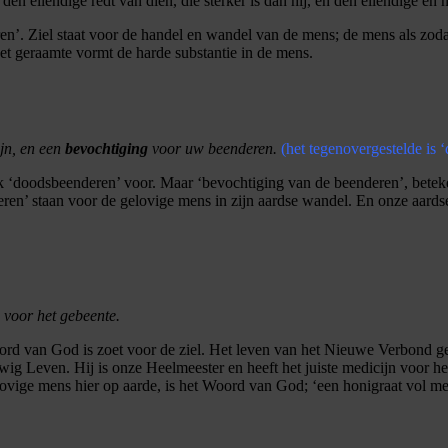
den ellendige redt van dien, die sterker is dan hij, en den ellendige en 
eren’. Ziel staat voor de handel en wandel van de mens; de mens als zodan
et geraamte vormt de harde substantie in de mens.
jn, en een
bevochtiging
voor uw beenderen.
(het tegenovergestelde is 
 ‘doodsbeenderen’ voor. Maar ‘bevochtiging van de beenderen’, beteken
eren’ staan voor de gelovige mens in zijn aardse wandel. En onze aardse
n voor het gebeente.
ord van God is zoet voor de ziel. Het leven van het Nieuwe Verbond g
ig Leven. Hij is onze Heelmeester en heeft het juiste medicijn voor he
elovige mens hier op aarde, is het Woord van God; ‘een honigraat vol m