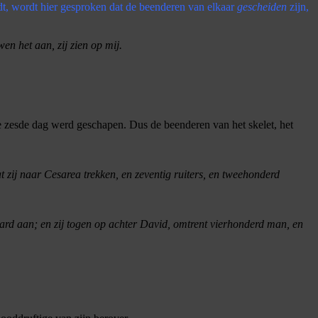
udt, wordt hier gesproken dat de beenderen van elkaar
gescheiden
zijn,
wen het aan, zij zien op mij.
e zesde dag werd geschapen. Dus de beenderen van het skelet, het
zij naar Cesarea trekken, en zeventig ruiters, en tweehonderd
ard aan; en zij togen op achter David, omtrent vierhonderd man, en