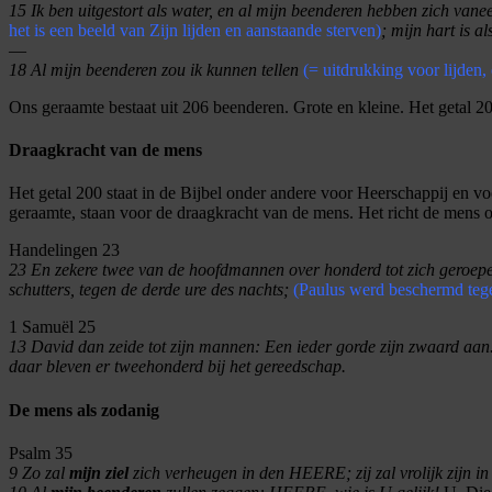
15
Ik ben uitgestort als water, en al mijn beenderen hebben zich van
het is een beeld van Zijn lijden en aanstaande sterven)
; mijn hart is a
—
18
Al mijn beenderen zou ik kunnen tellen
(= uitdrukking voor lijden,
Ons geraamte bestaat uit 206 beenderen. Grote en kleine. Het getal 2
Draagkracht van de mens
Het getal 200 staat in de Bijbel onder andere voor Heerschappij en voo
geraamte, staan voor de draagkracht van de mens. Het richt de mens 
Handelingen 23
23
En zekere twee van de hoofdmannen over honderd tot zich geroepen
schutters, tegen de derde ure des nachts;
(Paulus werd beschermd tege
1 Samuël 25
13
David dan zeide tot zijn mannen: Een ieder gorde zijn zwaard aan
daar bleven er tweehonderd bij het gereedschap.
De mens als zodanig
Psalm 35
9
Zo zal
mijn ziel
zich verheugen in den HEERE; zij zal vrolijk zijn in 