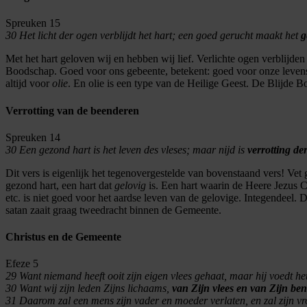
Spreuken 15
30 Het licht der ogen verblijdt het hart; een goed gerucht maakt het
g
Met het hart geloven wij en hebben wij lief. Verlichte ogen verblijde
Boodschap. Goed voor ons gebeente, betekent: goed voor onze levenswa
altijd voor
olie
. En olie is een type van de Heilige Geest. De Blijde 
Verrotting van de beenderen
Spreuken 14
30 Een gezond hart is het leven des vleses; maar nijd is
verrotting de
Dit vers is eigenlijk het tegenovergestelde van bovenstaand vers! Vet 
gezond hart, een hart dat
gelovig
is. Een hart waarin de Heere Jezus Ch
etc. is niet goed voor het aardse leven van de gelovige. Integendee
satan zaait graag tweedracht binnen de Gemeente.
Christus en de Gemeente
Efeze 5
29
Want niemand heeft ooit zijn eigen vlees gehaat, maar hij voedt he
30 Want wij zijn leden Zijns lichaams,
van Zijn vlees en van Zijn be
31
Daarom zal een mens zijn vader en moeder verlaten, en zal zijn 