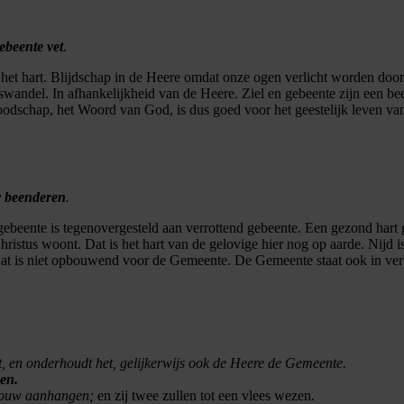
ebeente vet
.
n het hart. Blijdschap in de Heere omdat onze ogen verlicht worden doo
ndel. In afhankelijkheid van de Heere. Ziel en gebeente zijn een beeld
Boodschap, het Woord van God, is dus goed voor het geestelijk leven van
r beenderen
.
gebeente is tegenovergesteld aan verrottend gebeente. Een gezond hart g
ristus woont. Dat is het hart van de gelovige hier nog op aarde. Nijd i
l. Dat is niet opbouwend voor de Gemeente. De Gemeente staat ook in v
t, en onderhoudt het, gelijkerwijs ook de Heere de Gemeente.
nen.
vrouw aanhangen;
en zij twee zullen tot een vlees wezen.